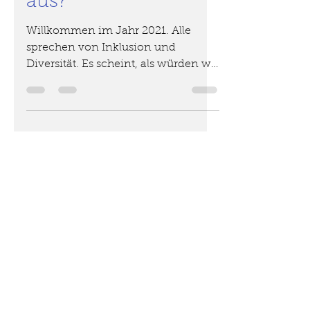
Wie hält das eure ehe
aus?
Willkommen im Jahr 2021. Alle
sprechen von Inklusion und
Diversität. Es scheint, als würden wir
am Anfang einer neuen Bewegung
stehen....