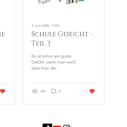
3. Juni 2020
∙
1
Min.
re
Schule Gesucht -
Teil 3
Es ist schon ein gutes
Gefühl, wenn man weiß,
dass man der
Schulbegleitung seines
autistischen, nicht
sprechenden Kindes voll
vertrauen...
184
0
1