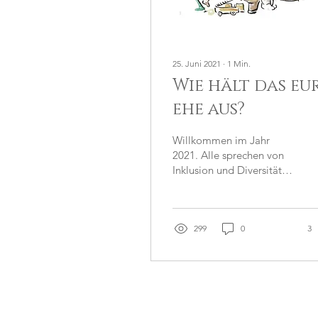
25. Juni 2021
∙
1
Min.
Wie hält das eu
ehe aus?
Willkommen im Jahr
2021. Alle sprechen von
Inklusion und Diversität.
Es scheint, als würden wir
am Anfang einer neuen
Bewegung stehen....
299
0
3