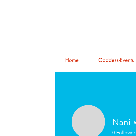
Home
Goddess-Events
Nani
0
Follower