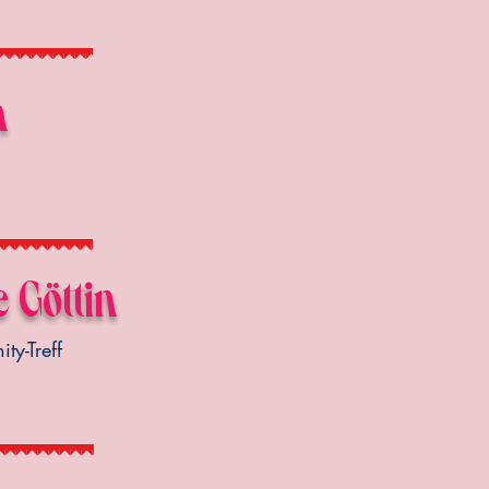
n
e Göttin
ty-Treff