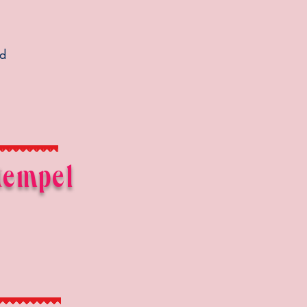
t
nd
.
tempel