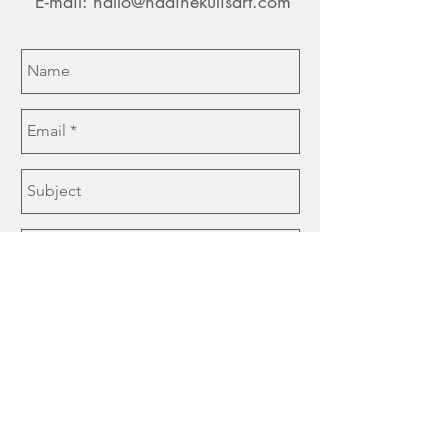
E-mail:
hallo@nadinekulisart.com
Senden