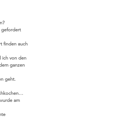
en?
 gefordert 
t finden auch 
 ich von den 
 dem ganzen 
en geht.
hochkochen…
 wurde am 
hte 