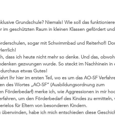
nklusive Grundschule? Niemals! Wie soll das funktionier
er im geschützten Raum in kleinen Klassen gefördert und
örderschulen, sogar mit Schwimmbad und Reiterhof! Dor
Herrlich!
oh, dass ich heute nicht mehr so denke. Und das, obwohl
mdenken gezwungen wurde. So steckt im Nachhinein in
durchaus etwas Gutes!
ahrt Ihr hier im ersten Teil, wo es um das AO-SF Verfahr
iben des Wortes „AO-SF“ (Ausbildungsordnung zum 
n Förderbedarf) merke ich, wie Aggressionen in mir 
erfahren, um den Förderbedarf des Kindes zu ermitteln,
rielos für Eltern von besonderen Kindern.
 überwinden, habe ich mich entschieden diese Geschic