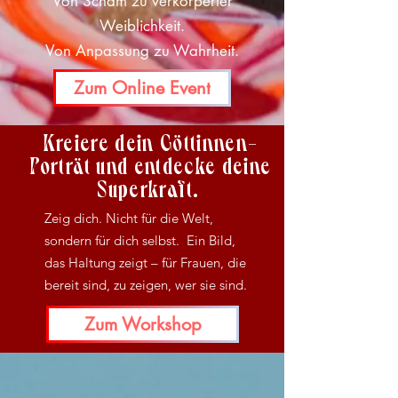
Von Scham zu verkörperter
Weiblichkeit.
Von Anpassung zu Wahrheit.
Zum Online Event
Kreiere dein Göttinnen-
Porträt und entdecke deine
Superkraft.
Zeig dich. Nicht für die Welt,
sondern für dich selbst. Ein Bild,
das Haltung zeigt – für Frauen, die
bereit sind, zu zeigen, wer sie sind.
Zum Workshop