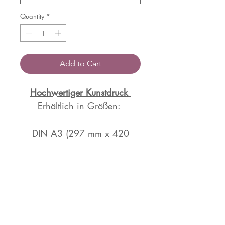
Quantity
*
Add to Cart
Hochwertiger Kunstdruck
Erhältlich in Größen:
DIN A3 (297 mm x 420
mm) und DIN A2 (420 mm x
594 mm)
Limitierte Auflage, 30 Stück,
signiert und nummeriert.
Gedruckt auf hochwertigem